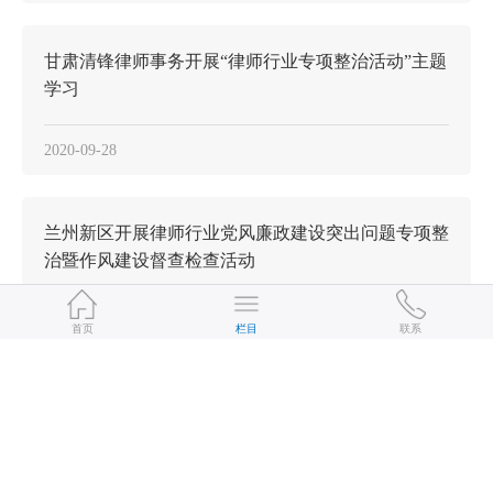
甘肃清锋律师事务开展“律师行业专项整治活动”主题
学习
2020-09-28
兰州新区开展律师行业党风廉政建设突出问题专项整
治暨作风建设督查检查活动
2020-09-17
首页
栏目
联系
甘肃正天合（酒泉）律师事务所召开执业律师专项整
治活动推进会