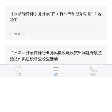
甘肃清锋律师事务开展“律师行业专项整治活动”主题
学习
2020-09-28
兰州新区开展律师行业党风廉政建设突出问题专项整
治暨作风建设督查检查活动
2020-09-17
首页
栏目
联系
甘肃正天合（酒泉）律师事务所召开执业律师专项整
治活动推进会