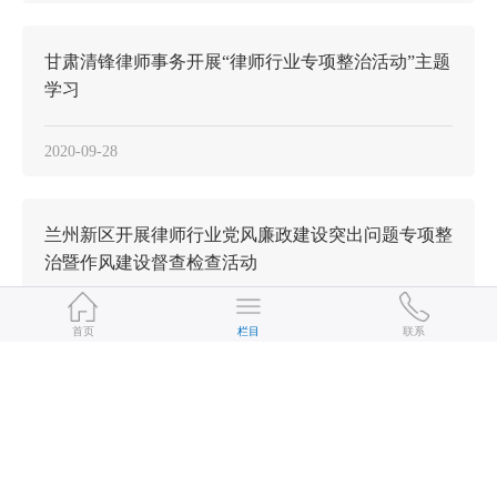
甘肃清锋律师事务开展“律师行业专项整治活动”主题
学习
2020-09-28
兰州新区开展律师行业党风廉政建设突出问题专项整
治暨作风建设督查检查活动
2020-09-17
首页
栏目
联系
甘肃正天合（酒泉）律师事务所召开执业律师专项整
治活动推进会