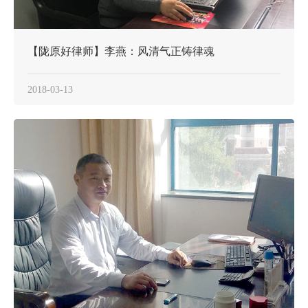
【陇原好律师】李燕：风清气正铸律魂
2018-03-13