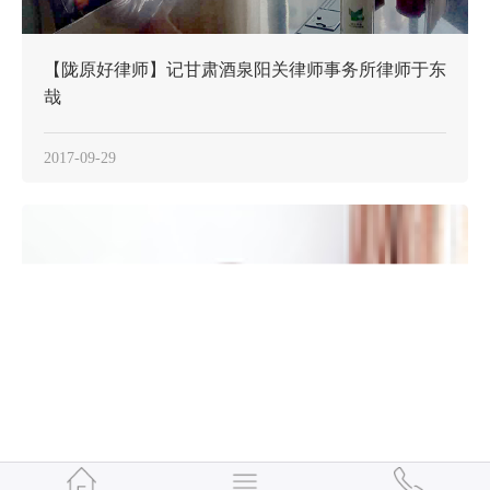
【陇原好律师】记甘肃酒泉阳关律师事务所律师于东
哉
2017-09-29