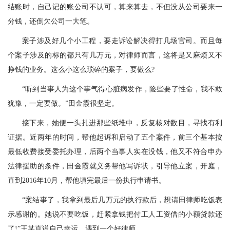
结账时，自己记的账公司不认可，算来算去，不但没从公司要来一
分钱，还倒欠公司一大笔。
案子涉及好几个小工程，要走诉讼解决得打几场官司。而且每
个案子涉及的标的都只有几万元，对律师而言，这将是又麻烦又不
挣钱的业务。这么小这么琐碎的案子，要做么?
“听到当事人为这个事气得心脏病发作，险些要了性命，我不敢
犹豫，一定要做。”田金霞很坚定。
接下来，她便一头扎进那些纸堆中，反复核对数目，寻找有利
证据。近两年的时间，帮他起诉和启动了五个案件，前三个基本按
最低收费接受委托办理，后两个当事人实在没钱，他又不符合申办
法律援助的条件，田金霞就义务帮他写诉状，引导他立案，开庭，
直到2016年10月，帮他填完最后一份执行申请书。
“案结事了，我拿到最后几万元的执行款后，想请田律师吃饭表
示感谢的。她说不要吃饭，赶紧拿钱把付工人工资借的小额贷款还
了!”王某直说自己幸运，遇到一个好律师。