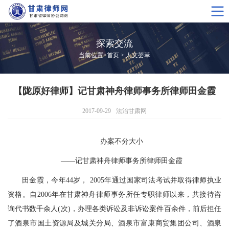
探索交流
当前位置>
首页
>
人文荟萃
【陇原好律师】记甘肃神舟律师事务所律师田金霞
2017-09-29
法治甘肃网
办案不分大小
——记甘肃神舟律师事务所律师田金霞
田金霞，今年44岁， 2005年通过国家司法考试并取得律师执业
资格。自2006年在甘肃神舟律师事务所任专职律师以来，共接待咨
询代书数千余人(次)，办理各类诉讼及非诉讼案件百余件，前后担任
了酒泉市国土资源局及城关分局、酒泉市富康商贸集团公司、酒泉