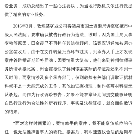
讼业务，成功总结出了一些心法要诀，为当地行政机关依法行政提
供了精良的专业服务。
2016年3月，敦煌某矿业公司将酒泉市国土资源局诉至张掖市中
级人民法院，要求确认被告行政行为违法。彼时，因为国土局人事
变动等原因，田金霞已不再担任其法律顾问。该案应诉通知被局办
公室签收后，由于在文件转呈批办环节耽搁，到承办人手上才发现
案件答辩举证期即将届满，因案情重大复杂，他们来到神州律师事
务所请承接此案，田金霞很快了解到该案实际的举证期还剩不到一
天时间，而案情涉及多个承办部门，仅到敦煌有关部门调取证据材
料就不是一天能完成的工作，其他如证据梳理，制作答辩材料更无
从谈起。而作为行政诉讼被告，如果不能在举证期间提交能够证明
自己行政行为合法性的所有程序、事实及法律证据，就会面临败诉
的结果。
“面对这样时间紧迫，案情棘手的案件，我不能辜负单位的信
任，也无法推辞当事人的委托。接案后，我即速查找合法的延期举