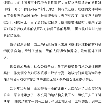
证事由，前往张掖市中院申办延期事宜，在得到法庭15天的延期准
许后，便马不停蹄到各个部门调取一切有关证据。成摞的文件材料
在不分昼夜的加班加点中被梳理出来，当所有程序、事实及法律证
据分门别类附上一目了然的证据目录，按期提交法庭时，换来了法
官对被告行政效率的认可和对律师工作的尊重。”田金霞对当时的情
景记忆犹新。
案子如期开庭，国土局行政负责人出庭时按律师准备的材料提
纲问答自如，经过了整整一天的法庭调查和辩论，最终赢得了胜
诉。
田金霞还热衷于社会公益事业，多年来积极参与承办法律援助
案件，作为酒泉市妇联家庭暴力评估专委，她以专门问题咨询和参
加各种妇女权益宣传活动等形式无偿为弱势妇女儿童提供帮助。
2014年10月底，王某带着一脸的疲倦和无奈敲开了田金霞的办
公室。原来他承接了一家公司的钢结构安装工作，组织工人干了近
两年， 陆续结算了一部分工钱，但因工期太长，工程繁杂，到完工