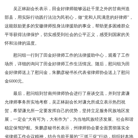
吴正林副会长表示，田金好律师能够远赴千里之外的甘南州迭
部县，用实际行动践行法治为民初心，做“党和人民满意的好律师”，
这能鼓励更多的安徽律师投身法律援助的事业，帮助更多困难群众
平等获得法律保护，切实感受到社会的公平正义，感受到国家的关
怀和法律的温度。
慰问组一行到了田金好律师工作的法律援助中心，观看了工作
场所，详细的询问了田金好律师工作生活情况。随后，慰问组为田
金好律师送上了慰问金，朱鹏彦秘书长代表省律师协会送上了慰问
金6000元。
最后，慰问组到甘南州律师协会进行了座谈交流，并到甘肃谦
允律师事务所实地考察，吴正林副会长对谦允所成立表示热烈祝
贺，希望谦允所一定要发挥自己的优势，坚持立足服务民族地区发
展，一定会“大有可为，大有作为”，为当地民族经济发展、社会和谐
稳定保驾护航。朱鹏彦秘书长表示，州律师协会要全面贯彻落实全
省律师工作会议精神，结合当前开展的“三抓三促”行动，组织好本地