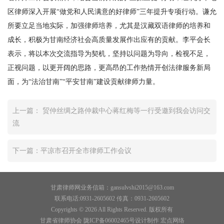
区律师深入开展“做党和人民满意的好律师”三年提升专项行动。谦允
所要立足当地实际，加强律师培养，尤其是汉藏双语律师的培养和
成长，积极为甘南经济社会高质量发展作出应有的贡献。李平会长
表示，将以本次交流指导为契机，坚持以问题为导向，检视不足，
正视问题，以更开阔的思路，更高昂的工作热情开创法律服务新局
面，为“法治甘南”“平安甘南”建设贡献律师力量。
上一篇： 贸仲丝绸之路仲裁中心蒋红梅等一行受邀到我会访问交
流
下一篇：平凉市召开全市律师工作会议
甘肃律师网业务信箱：gansulvshi2015@163.com
联系电话:0931-2605602 传真：0931-2605602
Copyrights © 2026 All Rights Reserved. 版权所有
甘肃省律师协会 陇ICP备06002465号设计制作
宏点网络